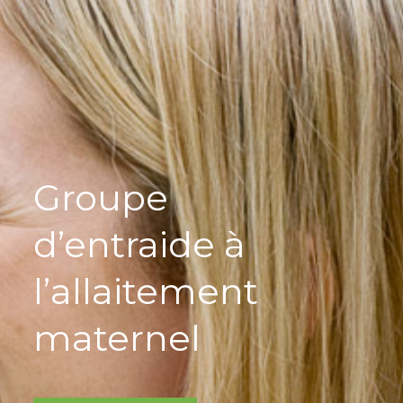
Parce que
l’allaitement est
un geste sain et
naturel qui
s’apprend!